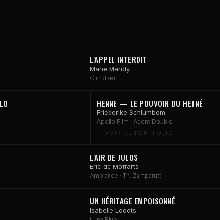
L'APPEL INTERDIT
Marie Mandy
Clin d'œil
ÉLO
HENNE — LE POUVOIR DU HENNÉ
Friederike Schlumbom
Apollo Film · Agent Double
L'AIR DE JULOS
Eric de Moffarts
Ambiance · Th. Zamparutti
UN HÉRITAGE EMPOISONNÉ
Isabelle Loodts
Luna Blue