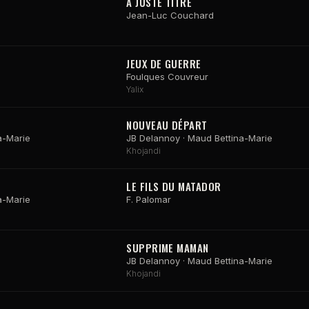
A JUSTE TITRE
Jean-Luc Couchard
JEUX DE GUERRE
Foulques Couvreur
Yalix
NOUVEAU DÉPART
a-Marie
JB Delannoy · Maud Bettina-Marie
Khojandi
LE FILS DU MATADOR
a-Marie
F. Palomar
SUPPRIME MAMAN
JB Delannoy · Maud Bettina-Marie
Khojandi