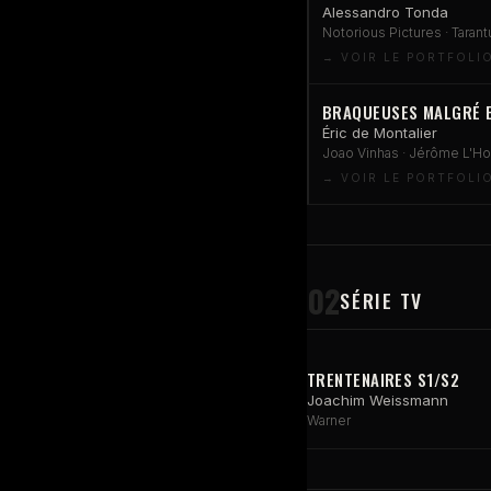
Alessandro Tonda
Notorious Pictures · Tarantu
BRAQUEUSES MALGRÉ 
Éric de Montalier
Joao Vinhas · Jérôme L'Ho
02
SÉRIE TV
TRENTENAIRES S1/S2
Joachim Weissmann
Warner