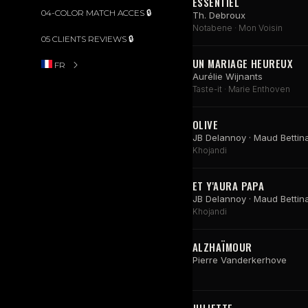
ESSENTIEL
04-COLOR MATCH ACCES 🔒
Th. Debroux
Notabene · Mon Voisin
05 CLIENTS REVIEWS 🔒
UN MARIAGE HEUREUX
FR
Aurélie Wijnants
Taste-it · Marie Enthoven
OLIVE
JB Delannoy · Maud Bettin
Khojandi
ET Y'AURA PAPA
JB Delannoy · Maud Bettin
Khojandi
ALZHAÏMOUR
Pierre Vanderkerhove