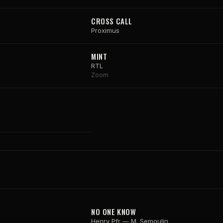
CROSS CALL
Proximus
MINT
RTL
Zoom
NO ONE KNOW
Henry Pfr — M. Semoulin