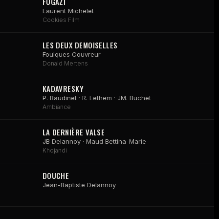
FUGAZI
Laurent Michelet
Cookies Film
LES DEUX DEMOISELLES
Foulques Couvreur
Donald Mertens
KADAVRESKY
P. Baudinet · R. Lethem · JM. Buchet
Ambiance
LA DERNIÈRE VALSE
JB Delannoy · Maud Bettina-Marie
Khojandi
DOUCHE
Jean-Baptiste Delannoy