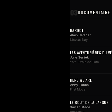
03
DOCUMENTAIRE
BARDOT
Alain Berliner
Nicolas Bary
LES AVENTURIÈRES DU V
Julie Seniek
Yota · Drole de Tram
HERE WE ARE
Anny Tubbs
First Move
LE BOUT DE LA LANGUE
Xavier Istace
Ambiance