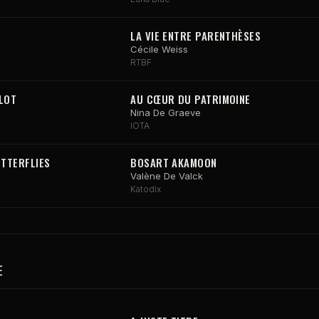
LA VIE ENTRE PARENTHÈSES
Cécile Weiss
RTBF
PLOT
AU CŒUR DU PATRIMOINE
Nina De Graeve
IOTA
TTERFLIES
BOSART AKAMOON
Valène De Valck
Katodix
E