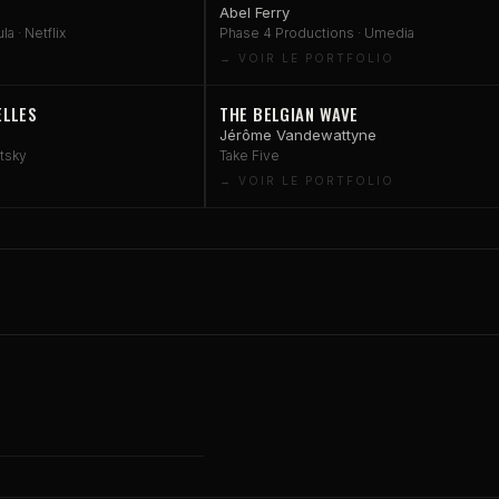
Abel Ferry
la · Netflix
Phase 4 Productions · Umedia
ELLES
THE BELGIAN WAVE
Jérôme Vandewattyne
tsky
Take Five