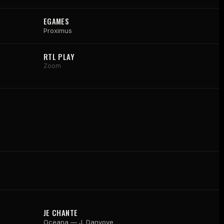
EGAMES
Proximus
RTL PLAY
Zoom
JE CHANTE
Oceana — J. Danvoye