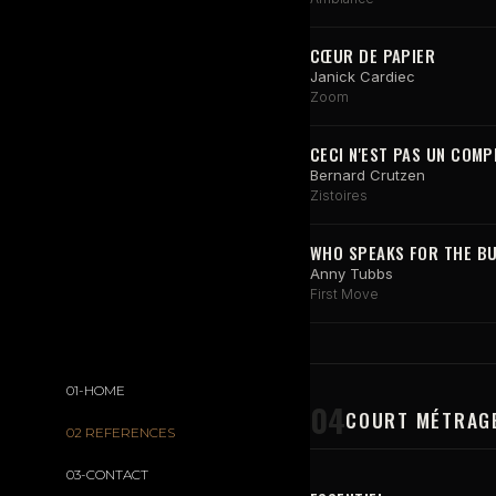
CŒUR DE PAPIER
Janick Cardiec
Zoom
CECI N'EST PAS UN COM
Bernard Crutzen
Zistoires
WHO SPEAKS FOR THE BU
Anny Tubbs
First Move
01-HOME
04
COURT MÉTRAG
02 REFERENCES
03-CONTACT