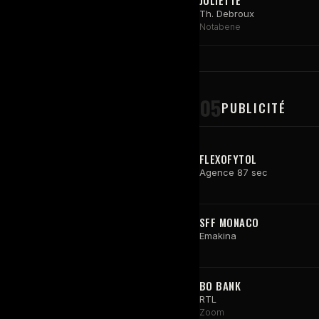
JULIETTE
Th. Debroux
Notabene
05
PUBLICITÉ
FLEXOFYTOL
Agence 87 sec
SFF MONACO
Emakina
BO BANK
RTL
Zoom