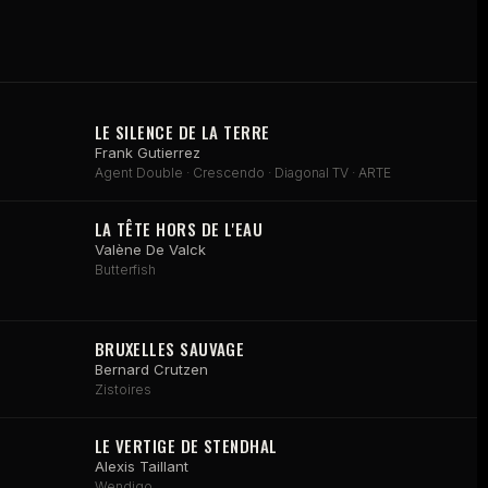
LE SILENCE DE LA TERRE
Frank Gutierrez
Agent Double · Crescendo · Diagonal TV · ARTE
LA TÊTE HORS DE L'EAU
Valène De Valck
Butterfish
BRUXELLES SAUVAGE
Bernard Crutzen
Zistoires
LE VERTIGE DE STENDHAL
Alexis Taillant
Wendigo