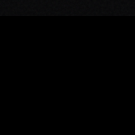
IMMERSION CHROMATIQUE
J'ai eu l'opportunité de collaborer sur un projet
cinématographique fascinant et d'une grande sensibilité : le
documentaire événement
Bardot
(2026), réalisé par
Alain
Berliner
.
En étroite collaboration avec le directeur de la photographi
Aurélien Dubois
, nous avons œuvré à créer une signature
visuelle unique, capable de lier l'héritage historique de BB à
une esthétique contemporaine.
COLOR PALETTE EXTRACTED