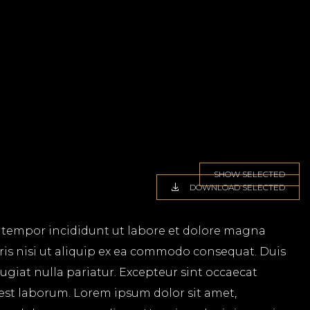
SHOW SELECTED
DOWNLOAD SELECTED
d tempor incididunt ut labore et dolore magna
ris nisi ut aliquip ex ea commodo consequat. Duis
fugiat nulla pariatur. Excepteur sint occaecat
 est laborum. Lorem ipsum dolor sit amet,