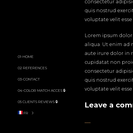
consectetur adipis
quis nostrud exerci
voluptate velit esse
Lorem ipsum dolor s
aliqua. Ut enim ad 
aute irure dolor in 
01-HOME
cupidatat non proid
02 REFERENCES
consectetur adipis
03-CONTACT
quis nostrud exerci
voluptate velit esse
04-COLOR MATCH ACCES 🔒
05 CLIENTS REVIEWS 🔒
Leave a co
FR